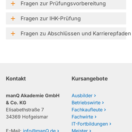
Fragen
zur
Prüfungsvorbereitung
Fragen
zur
IHK-Prüfung
Fragen
zu
Abschlüssen
und
Karrierepfaden
Kontakt
Kursangebote
manQ Akademie GmbH
Ausbilder
& Co. KG
Betriebswirte
Elisabethstraße 7
Fachkaufleute
34369 Hofgeismar
Fachwirte
IT-Fortbildungen
E-Mail:
info@manQ.de
Meister