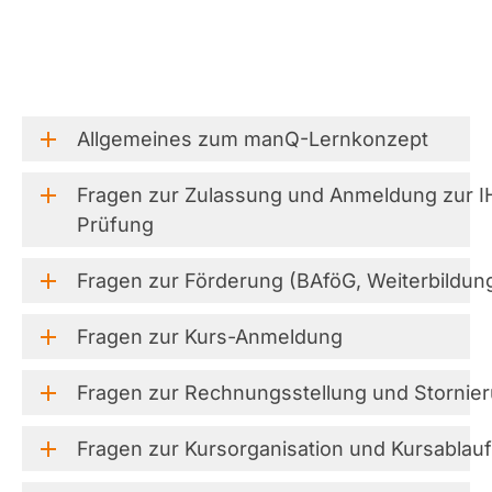
Allgemeines
zum
manQ-Lernkonzept
Fragen
zur
Zulassung
und
Anmeldung
zur
I
Prüfung
Fragen
zur
Förderung
(BAföG,
Weiterbildun
Fragen
zur
Kurs-Anmeldung
Fragen
zur
Rechnungsstellung
und
Stornie
Fragen
zur
Kursorganisation
und
Kursablauf