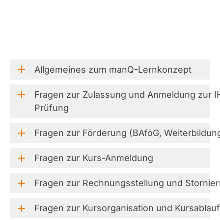
Allgemeines
zum
manQ-Lernkonzept
Fragen
zur
Zulassung
und
Anmeldung
zur
I
Prüfung
Fragen
zur
Förderung
(BAföG,
Weiterbildun
Fragen
zur
Kurs-Anmeldung
Fragen
zur
Rechnungsstellung
und
Stornie
Fragen
zur
Kursorganisation
und
Kursablauf