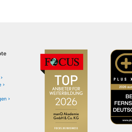
ote
e
gen