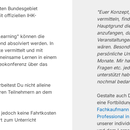
mten Bundesgebiet
"Euer Konzept,
 offiziellen IHK-
vermitteln, fin
Hauptgrund die
anzufangen, da
Learning" können die
Veranstaltunge
nd absolviert werden. In
wären. Besond
 vermittelt und mit
persönliche Un
emeinsame Lernen in einem
Monate. Mir hat
deokonferenz über das
Fragen etc. jed
unterstützt hab
nochmal bedan
beitest Du nicht alleine
eren Teilnehmern an dem
Gestalte auch 
eine Fortbild
Fachkaufmann 
 jedoch keine Fahrtkosten
Professional in
rt zum Unterricht
unserer individ