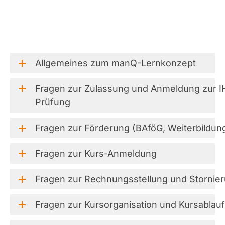
Allgemeines
zum
manQ-Lernkonzept
Fragen
zur
Zulassung
und
Anmeldung
zur
I
Prüfung
Fragen
zur
Förderung
(BAföG,
Weiterbildun
Fragen
zur
Kurs-Anmeldung
Fragen
zur
Rechnungsstellung
und
Stornie
Fragen
zur
Kursorganisation
und
Kursablauf