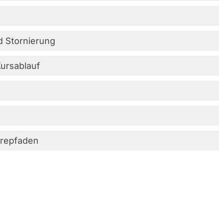
d
Stornierung
ursablauf
erepfaden