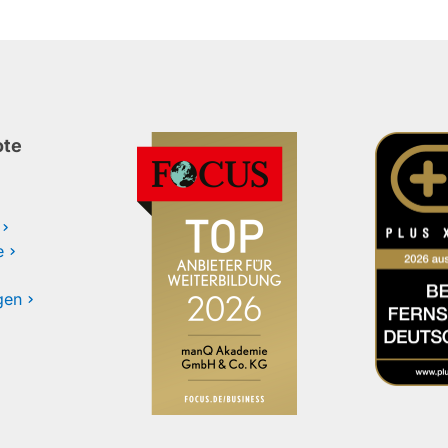
ote
e
gen