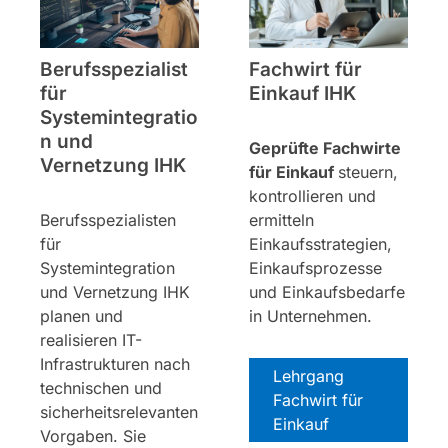
Berufsspezialist
Fachwirt für
für
Einkauf IHK
Systemintegratio
n und
Geprüfte Fachwirte
Vernetzung IHK
für Einkauf
steuern,
kontrollieren und
Berufsspezialisten
ermitteln
für
Einkaufsstrategien,
Systemintegration
Einkaufsprozesse
und Vernetzung IHK
und Einkaufsbedarfe
planen und
in Unternehmen.
realisieren IT-
Infrastrukturen nach
Lehrgang
technischen und
Fachwirt für
sicherheitsrelevanten
Einkauf
Vorgaben. Sie