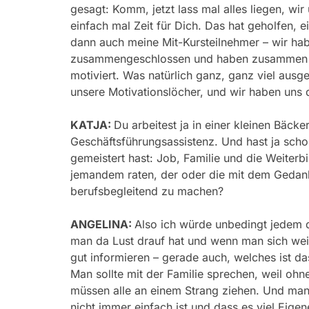
gesagt: Komm, jetzt lass mal alles liegen, wir
einfach mal Zeit für Dich. Das hat geholfen, 
dann auch meine Mit-Kursteilnehmer – wir hab
zusammengeschlossen und haben zusammen ge
motiviert. Was natürlich ganz, ganz viel ausge
unsere Motivationslöcher, und wir haben uns 
KATJA:
Du arbeitest ja in einer kleinen Bäck
Geschäftsführungsassistenz. Und hast ja scho
gemeistert hast: Job, Familie und die Weite
jemandem raten, der oder die mit dem Gedank
berufsbegleitend zu machen?
ANGELINA:
Also ich würde unbedingt jedem 
man da Lust drauf hat und wenn man sich weit
gut informieren – gerade auch, welches ist d
Man sollte mit der Familie sprechen, weil ohne
müssen alle an einem Strang ziehen. Und man s
nicht immer einfach ist und dass es viel Ei