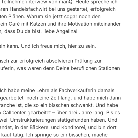
Teilnehmerinterview von manQ! Heute spreche ich
hren Handelsfachwirt bei uns gestartet, erfolgreich
ten Plänen. Warum sie jetzt sogar noch den
ein Café mit Katzen und ihre Motivation miteinander
, dass Du da bist, liebe Angelina!
in kann. Und ich freue mich, hier zu sein.
sch zur erfolgreich absolvieren Prüfung zur
äuferin, was waren denn Deine beruflichen Stationen
Ich habe meine Lehre als Fachverkäuferin damals
earbeitet, noch eine Zeit lang, und habe mich dann
Branche ist, die so ein bisschen schwankt. Und habe
Callcenter gearbeitet – über drei Jahre lang. Bis es
 weil Umstrukturierungen stattgefunden haben. Und
ndet, in der Bäckerei und Konditorei, und bin dort
kauf tätig. Ich springe so ein bisschen, mache