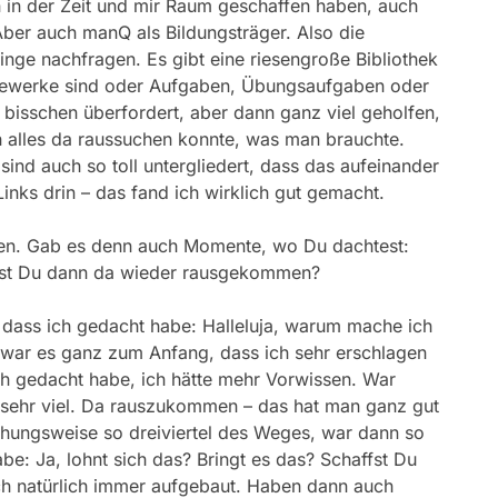
 in der Zeit und mir Raum geschaffen haben, auch
Aber auch manQ als Bildungsträger. Also die
nge nachfragen. Es gibt eine riesengroße Bibliothek
lagewerke sind oder Aufgaben, Übungsaufgaben oder
 bisschen überfordert, aber dann ganz viel geholfen,
 alles da raussuchen konnte, was man brauchte.
ind auch so toll untergliedert, dass das aufeinander
nks drin – das fand ich wirklich gut gemacht.
ten. Gab es denn auch Momente, wo Du dachtest:
 bist Du dann da wieder rausgekommen?
 dass ich gedacht habe: Halleluja, warum mache ich
 war es ganz zum Anfang, dass ich sehr erschlagen
h gedacht habe, ich hätte mehr Vorwissen. War
al sehr viel. Da rauszukommen – das hat man ganz gut
iehungsweise so dreiviertel des Weges, war dann so
abe: Ja, lohnt sich das? Bringt es das? Schaffst Du
h natürlich immer aufgebaut. Haben dann auch