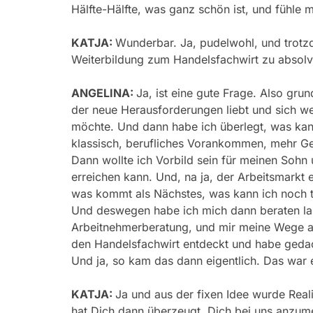
Hälfte-Hälfte, was ganz schön ist, und fühle 
KATJA:
Wunderbar. Ja, pudelwohl, und trotz
Weiterbildung zum Handelsfachwirt zu absolvi
ANGELINA:
Ja, ist eine gute Frage. Also gr
der neue Herausforderungen liebt und sich we
möchte. Und dann habe ich überlegt, was kan
klassisch, berufliches Vorankommen, mehr Gel
Dann wollte ich Vorbild sein für meinen Sohn
erreichen kann. Und, na ja, der Arbeitsmarkt
was kommt als Nächstes, was kann ich noch tu
Und deswegen habe ich mich dann beraten lass
Arbeitnehmerberatung, und mir meine Wege au
den Handelsfachwirt entdeckt und habe gedach
Und ja, so kam das dann eigentlich. Das war e
KATJA:
Ja und aus der fixen Idee wurde Rea
hat Dich dann überzeugt, Dich bei uns anzum